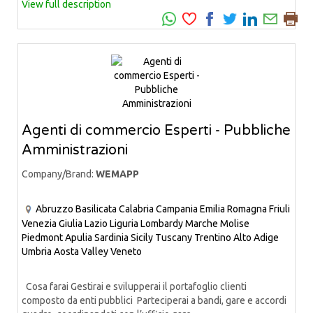
View full description
Agenti di commercio Esperti - Pubbliche
Amministrazioni
Company/Brand:
WEMAPP
Abruzzo
Basilicata
Calabria
Campania
Emilia Romagna
Friuli
Venezia Giulia
Lazio
Liguria
Lombardy
Marche
Molise
Piedmont
Apulia
Sardinia
Sicily
Tuscany
Trentino Alto Adige
Umbria
Aosta Valley
Veneto
Cosa farai Gestirai e svilupperai il portafoglio clienti
composto da enti pubblici Parteciperai a bandi, gare e accordi