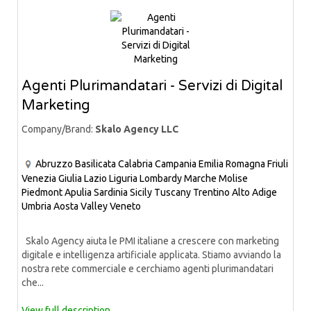
Agenti Plurimandatari - Servizi di Digital
Marketing
Company/Brand:
Skalo Agency LLC
Abruzzo
Basilicata
Calabria
Campania
Emilia Romagna
Friuli
Venezia Giulia
Lazio
Liguria
Lombardy
Marche
Molise
Piedmont
Apulia
Sardinia
Sicily
Tuscany
Trentino Alto Adige
Umbria
Aosta Valley
Veneto
Skalo Agency aiuta le PMI italiane a crescere con marketing
digitale e intelligenza artificiale applicata. Stiamo avviando la
nostra rete commerciale e cerchiamo agenti plurimandatari
che...
View full description