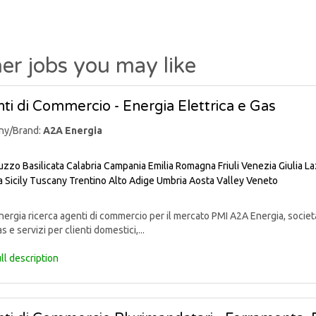
er jobs you may like
ti di Commercio - Energia Elettrica e Gas
ny/Brand:
A2A Energia
uzzo
Basilicata
Calabria
Campania
Emilia Romagna
Friuli Venezia Giulia
La
a
Sicily
Tuscany
Trentino Alto Adige
Umbria
Aosta Valley
Veneto
rgia ricerca agenti di commercio per il mercato PMI A2A Energia, societ
s e servizi per clienti domestici,...
ll description