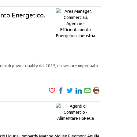
nto Energetico,
emi di power quality dal 2015, da sempre impegnata
zio
Liguria
Lombardy
Marche
Molise
Piedmont
Apulia