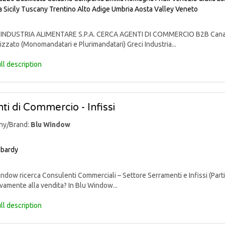
a
Sicily
Tuscany
Trentino Alto Adige
Umbria
Aosta Valley
Veneto
INDUSTRIA ALIMENTARE S.P.A. CERCA AGENTI DI COMMERCIO B2B Canali: 
izzato (Monomandatari e Plurimandatari) Greci Industria...
ll description
ti di Commercio - Infissi
ny/Brand:
Blu Window
bardy
dow ricerca Consulenti Commerciali – Settore Serramenti e Infissi (Parti
vamente alla vendita? In Blu Window...
ll description