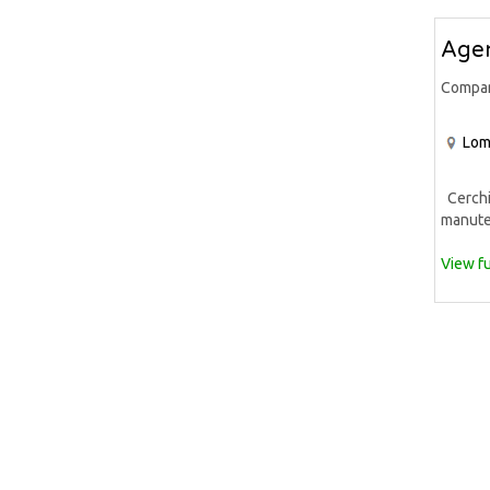
Agen
Compa
Lom
Cerchia
manuten
View fu