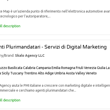
 Map è un’azienda punto di riferimento nell’elettronica automotive avan
tecnologico per l’autoriparatore,...
ll description
ti Plurimandatari - Servizi di Digital Marketing
ny/Brand:
Skalo Agency LLC
uzzo
Basilicata
Calabria
Campania
Emilia Romagna
Friuli Venezia Giulia
La
a
Sicily
Tuscany
Trentino Alto Adige
Umbria
Aosta Valley
Veneto
gency aiuta le PMI italiane a crescere con marketing digitale e intelligenz
mmerciale e cerchiamo agenti plurimandatari che...
ll description