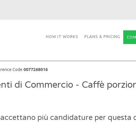
HOW IT WORKS
PLANS & PRICING
COM
erence Code
0077268016
nti di Commercio - Caffè porzio
 accettano più candidature per questa o