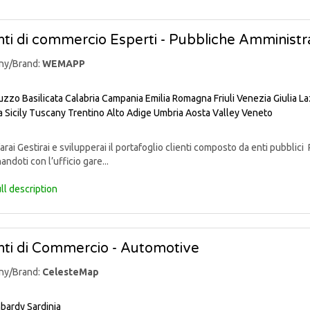
ti di commercio Esperti - Pubbliche Amministra
ny/Brand:
WEMAPP
uzzo
Basilicata
Calabria
Campania
Emilia Romagna
Friuli Venezia Giulia
La
a
Sicily
Tuscany
Trentino Alto Adige
Umbria
Aosta Valley
Veneto
rai Gestirai e svilupperai il portafoglio clienti composto da enti pubblici 
andoti con l’ufficio gare...
ll description
ti di Commercio - Automotive
ny/Brand:
CelesteMap
bardy
Sardinia