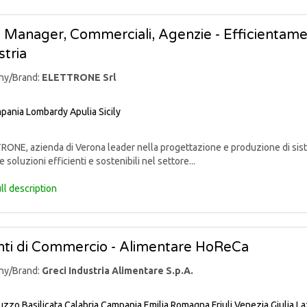
 Manager, Commerciali, Agenzie - Efficientame
stria
ny/Brand:
ELETTRONE Srl
pania
Lombardy
Apulia
Sicily
ONE, azienda di Verona leader nella progettazione e produzione di sist
e soluzioni efficienti e sostenibili nel settore...
ll description
ti di Commercio - Alimentare HoReCa
ny/Brand:
Greci Industria Alimentare S.p.A.
uzzo
Basilicata
Calabria
Campania
Emilia Romagna
Friuli Venezia Giulia
La