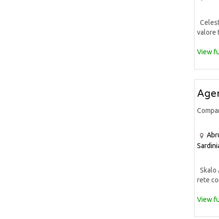
Celeste
valore 
View fu
Agen
Compa
Abr
Sardini
Skalo A
rete co
View fu