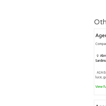
Oth
Agen
Compa
Abr
Sardini
A2A Ene
luce, ga
View fu