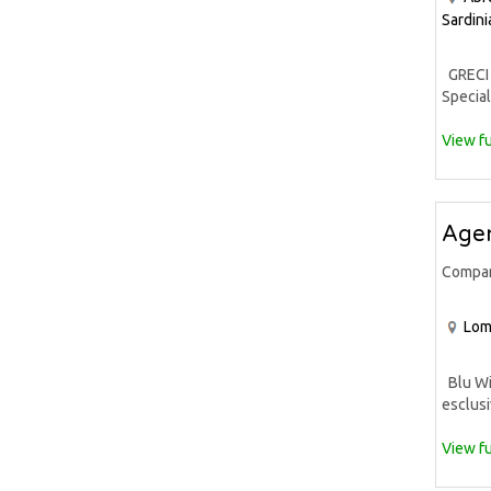
Sardini
GRECI 
Special
View fu
Agen
Compa
Lom
Blu Win
esclusi
View fu