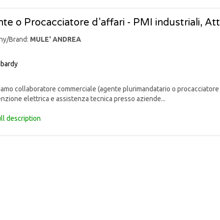
te o Procacciatore d’affari - PMI industriali, At
ny/Brand:
MULE' ANDREA
bardy
mo collaboratore commerciale (agente plurimandatario o procacciatore d’af
zione elettrica e assistenza tecnica presso aziende...
ll description