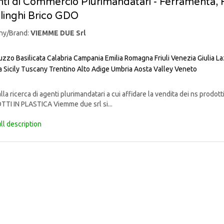
ti di Commercio Plurimandatari - Ferramenta, Fa
linghi Brico GDO
ny/Brand:
VIEMME DUE Srl
uzzo
Basilicata
Calabria
Campania
Emilia Romagna
Friuli Venezia Giulia
La
a
Sicily
Tuscany
Trentino Alto Adige
Umbria
Aosta Valley
Veneto
lla ricerca di agenti plurimandatari a cui affidare la vendita dei ns pr
TI IN PLASTICA Viemme due srl si...
ll description