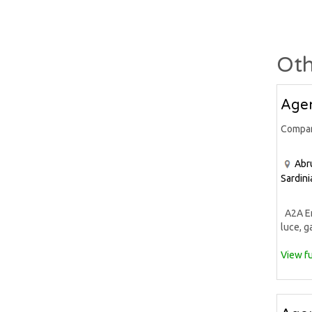
Oth
Agen
Compa
Abr
Sardini
A2A Ene
luce, ga
View fu