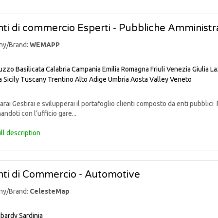
ti di commercio Esperti - Pubbliche Amministra
ny/Brand:
WEMAPP
uzzo
Basilicata
Calabria
Campania
Emilia Romagna
Friuli Venezia Giulia
La
a
Sicily
Tuscany
Trentino Alto Adige
Umbria
Aosta Valley
Veneto
rai Gestirai e svilupperai il portafoglio clienti composto da enti pubblici 
andoti con l’ufficio gare...
ll description
ti di Commercio - Automotive
ny/Brand:
CelesteMap
bardy
Sardinia