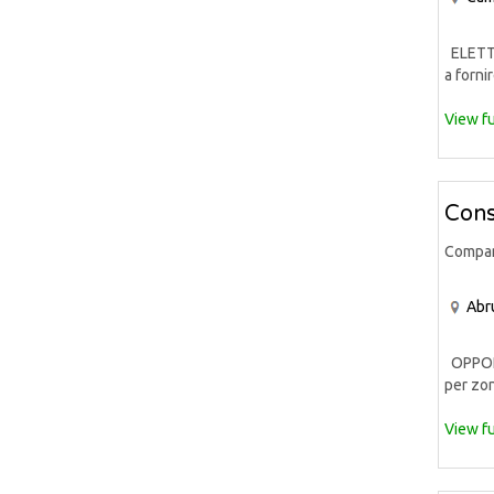
ELETTR
a fornir
View fu
Cons
Compa
Abr
OPPORT
per zon
View fu