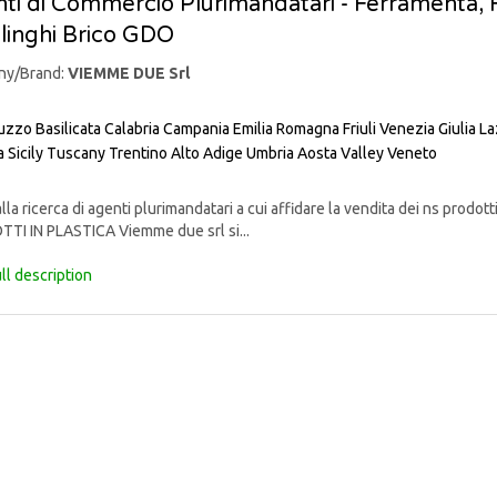
ti di Commercio Plurimandatari - Ferramenta, Fa
linghi Brico GDO
ny/Brand:
VIEMME DUE Srl
uzzo
Basilicata
Calabria
Campania
Emilia Romagna
Friuli Venezia Giulia
La
a
Sicily
Tuscany
Trentino Alto Adige
Umbria
Aosta Valley
Veneto
lla ricerca di agenti plurimandatari a cui affidare la vendita dei ns pr
TI IN PLASTICA Viemme due srl si...
ll description