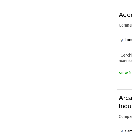
Agen
Compa
Lom
Cerchia
manuten
View fu
Area
Indu
Compa
Cam