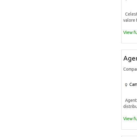
Celeste
valore 
View fu
Agen
Compa
Cam
Agente 
distrib
View fu