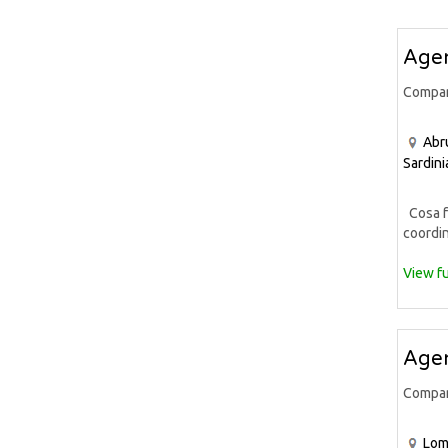
Agen
Compa
Abr
Sardini
Cosa fa
coordin
View fu
Agen
Compa
Lom