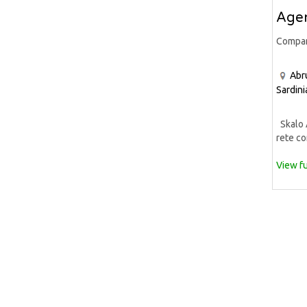
Agen
Compa
Abr
Sardini
Skalo A
rete co
View fu