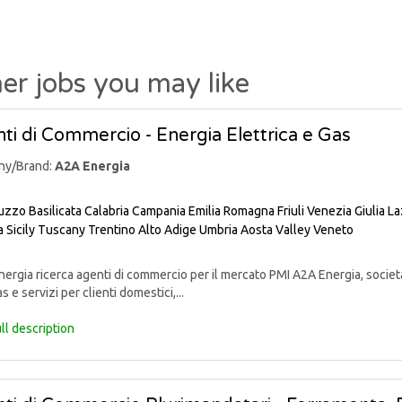
er jobs you may like
ti di Commercio - Energia Elettrica e Gas
ny/Brand:
A2A Energia
uzzo
Basilicata
Calabria
Campania
Emilia Romagna
Friuli Venezia Giulia
La
a
Sicily
Tuscany
Trentino Alto Adige
Umbria
Aosta Valley
Veneto
rgia ricerca agenti di commercio per il mercato PMI A2A Energia, societ
s e servizi per clienti domestici,...
ll description