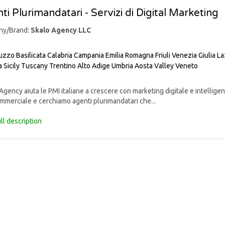
ti Plurimandatari - Servizi di Digital Marketing
ny/Brand:
Skalo Agency LLC
uzzo
Basilicata
Calabria
Campania
Emilia Romagna
Friuli Venezia Giulia
La
a
Sicily
Tuscany
Trentino Alto Adige
Umbria
Aosta Valley
Veneto
gency aiuta le PMI italiane a crescere con marketing digitale e intelligenz
mmerciale e cerchiamo agenti plurimandatari che...
ll description