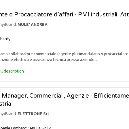
te o Procacciatore d’affari - PMI industriali, At
ny/Brand:
MULE' ANDREA
bardy
mo collaboratore commerciale (agente plurimandatario o procacciatore d’af
zione elettrica e assistenza tecnica presso aziende...
ll description
 Manager, Commerciali, Agenzie - Efficientame
stria
ny/Brand:
ELETTRONE Srl
pania
Lombardy
Apulia
Sicily