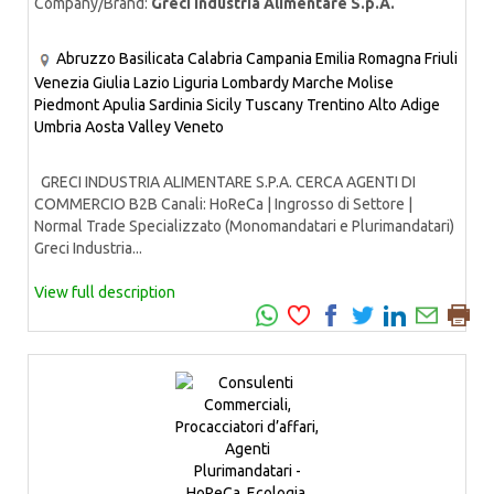
Company/Brand:
Greci Industria Alimentare S.p.A.
Abruzzo
Basilicata
Calabria
Campania
Emilia Romagna
Friuli
Venezia Giulia
Lazio
Liguria
Lombardy
Marche
Molise
Piedmont
Apulia
Sardinia
Sicily
Tuscany
Trentino Alto Adige
Umbria
Aosta Valley
Veneto
GRECI INDUSTRIA ALIMENTARE S.P.A. CERCA AGENTI DI
COMMERCIO B2B Canali: HoReCa | Ingrosso di Settore |
Normal Trade Specializzato (Monomandatari e Plurimandatari)
Greci Industria...
View full description