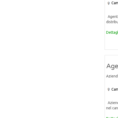
Cam
Agente 
distrib
Dettagl
Age
Aziend
Cam
Azienda
nel can