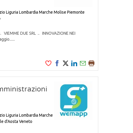
zio
Liguria
Lombardia
Marche
Molise
Piemonte
o
odotti. VIEMME DUE SRL .. INNOVAZIONE NEI
gio......
mministrazioni
zio
Liguria
Lombardia
Marche
le d'Aosta
Veneto