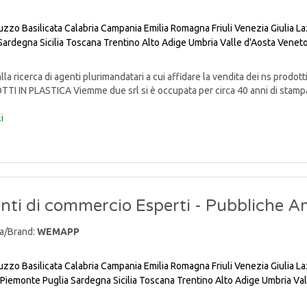
uzzo
Basilicata
Calabria
Campania
Emilia Romagna
Friuli Venezia Giulia
La
Sardegna
Sicilia
Toscana
Trentino Alto Adige
Umbria
Valle d'Aosta
Venet
lla ricerca di agenti plurimandatari a cui affidare la vendita dei ns pr
I IN PLASTICA Viemme due srl si è occupata per circa 40 anni di stampag
i
nti di commercio Esperti - Pubbliche A
a/Brand:
WEMAPP
uzzo
Basilicata
Calabria
Campania
Emilia Romagna
Friuli Venezia Giulia
La
Piemonte
Puglia
Sardegna
Sicilia
Toscana
Trentino Alto Adige
Umbria
Val