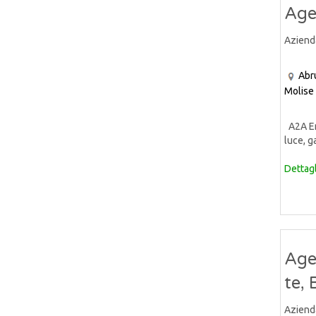
Age
Aziend
Abr
Molise
A2A Ene
luce, ga
Dettagl
Age
te,
Aziend