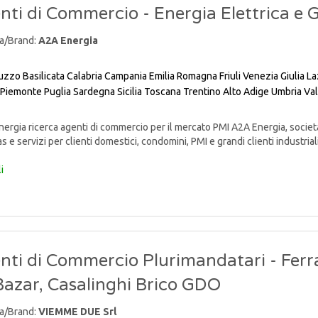
nti di Commercio - Energia Elettrica e 
a/Brand:
A2A Energia
uzzo
Basilicata
Calabria
Campania
Emilia Romagna
Friuli Venezia Giulia
La
Piemonte
Puglia
Sardegna
Sicilia
Toscana
Trentino Alto Adige
Umbria
Val
rgia ricerca agenti di commercio per il mercato PMI A2A Energia, societ
s e servizi per clienti domestici, condomini, PMI e grandi clienti industriali, 
i
nti di Commercio Plurimandatari - Ferr
 Bazar, Casalinghi Brico GDO
a/Brand:
VIEMME DUE Srl