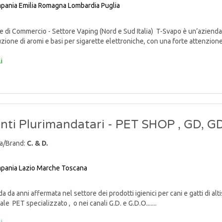
pania
Emilia Romagna
Lombardia
Puglia
di Commercio - Settore Vaping (Nord e Sud Italia) T-Svapo è un’azienda 
uzione di aromi e basi per sigarette elettroniche, con una forte attenzione al
i
nti Plurimandatari - PET SHOP , GD, 
a/Brand:
C. & D.
pania
Lazio
Marche
Toscana
 da anni affermata nel settore dei prodotti igienici per cani e gatti di alti
ale PET specializzato , o nei canali G.D. e G.D.O.......