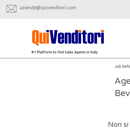
aziende@quivenditori.com
#1 Platform to find Sales Agents in Italy
Job Ref
Age
Bev
Non si