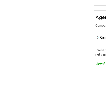
Agen
Compa
Cam
Azienda
nel can
View fu