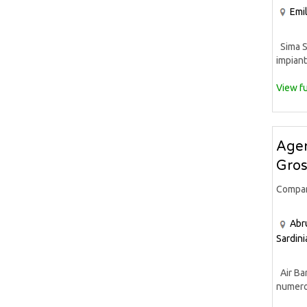
Emi
Sima S.
impiant
View fu
Agen
Gross
Compa
Abr
Sardini
Air Bar
numeros