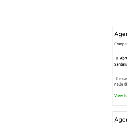
Agen
Compa
Abr
Sardini
Cercasi
nella di
View fu
Agen