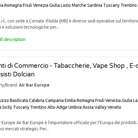
lia Romagna
Friuli Venezia Giulia
Lazio
Marche
Sardinia
Tuscany
Trentino
r.l., con sede a Cornate d'Adda (MB) e diverse sedi operative sul territori
i e soluzioni tecnologiche per...
ll description
ti di Commercio - Tabaccherie, Vape Shop , E-c
isti Dolciari
ny/Brand:
Air Bar Europe
uzzo
Basilicata
Calabria
Campania
Emilia Romagna
Friuli Venezia Giulia
La
a
Sicily
Tuscany
Trentino Alto Adige
Umbria
Aosta Valley
Veneto
 Europe Air Bar Europe è l'importatore ufficiale per l'Europa dei prodotti 
i mercati strategici. Per...