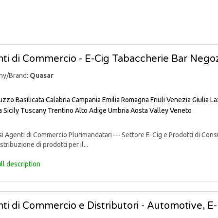
ti di Commercio - E-Cig Tabaccherie Bar Negoz
ny/Brand:
Quasar
uzzo
Basilicata
Calabria
Campania
Emilia Romagna
Friuli Venezia Giulia
La
a
Sicily
Tuscany
Trentino Alto Adige
Umbria
Aosta Valley
Veneto
 Agenti di Commercio Plurimandatari — Settore E-Cig e Prodotti di Consu
stribuzione di prodotti per il...
ll description
ti di Commercio e Distributori - Automotive, E