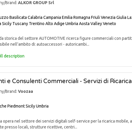
ny/Brand:
ALKOR GROUP Srl
uzzo
Basilicata
Calabria
Campania
Emilia Romagna
Friuli Venezia Giulia
La
a
Sicily
Tuscany
Trentino Alto Adige
Umbria
Aosta Valley
Veneto
 storica del settore AUTOMOTIVE ricerca figure commerciali con partita 
sibile nell'ambito di: autoaccessori - autoricambi...
ll description
ti e Consulenti Commerciali - Servizi di Ricaric
ny/Brand:
Voozaa
che
Piedmont
Sicily
Umbria
opera nel settore dei servizi digitali self-service per la ricarica mobile
te presso locali, strutture ricettive, centri...