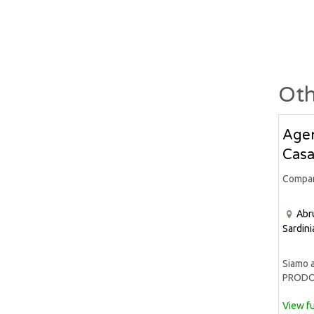
Oth
Agen
Casa
Compa
Abr
Sardini
Siamo a
PRODOT
View fu