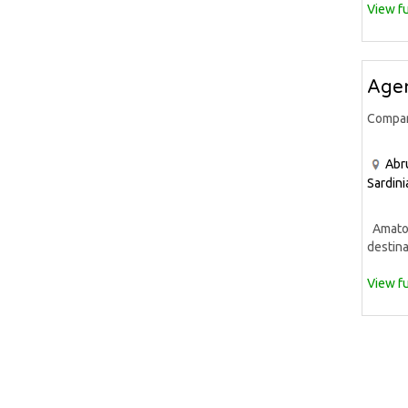
View fu
Agen
Compa
Abr
Sardini
Amato A
destina
View fu