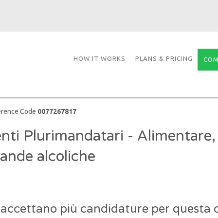
HOW IT WORKS
PLANS & PRICING
COM
erence Code
0077267817
nti Plurimandatari - Alimentare,
ande alcoliche
 accettano più candidature per questa o