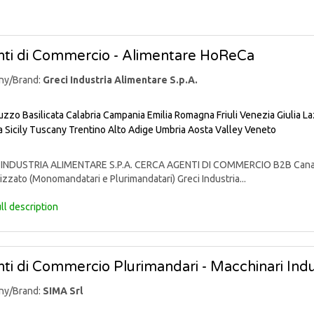
ti di Commercio - Alimentare HoReCa
ny/Brand:
Greci Industria Alimentare S.p.A.
uzzo
Basilicata
Calabria
Campania
Emilia Romagna
Friuli Venezia Giulia
La
a
Sicily
Tuscany
Trentino Alto Adige
Umbria
Aosta Valley
Veneto
INDUSTRIA ALIMENTARE S.P.A. CERCA AGENTI DI COMMERCIO B2B Canali: 
izzato (Monomandatari e Plurimandatari) Greci Industria...
ll description
ti di Commercio Plurimandari - Macchinari Indus
ny/Brand:
SIMA Srl