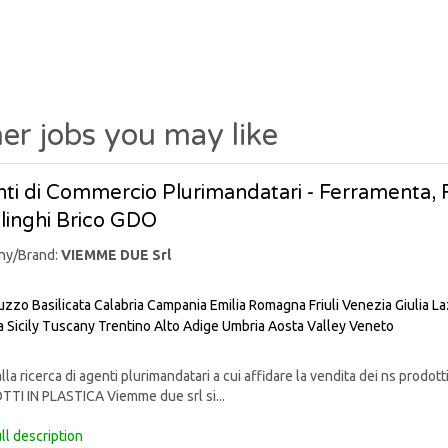
er jobs you may like
ti di Commercio Plurimandatari - Ferramenta, Fa
linghi Brico GDO
ny/Brand:
VIEMME DUE Srl
uzzo
Basilicata
Calabria
Campania
Emilia Romagna
Friuli Venezia Giulia
La
a
Sicily
Tuscany
Trentino Alto Adige
Umbria
Aosta Valley
Veneto
lla ricerca di agenti plurimandatari a cui affidare la vendita dei ns pr
TI IN PLASTICA Viemme due srl si...
ll description