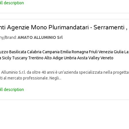
ll description
ti Agenzie Mono Plurimandatari - Serramenti , E
ny/Brand:
AMATO ALLUMINIO Srl
uzzo
Basilicata
Calabria
Campania
Emilia Romagna
Friuli Venezia Giulia
La
a
Sicily
Tuscany
Trentino Alto Adige
Umbria
Aosta Valley
Veneto
lluminio S.r.l. da oltre 40 anni è un'azienda specializzata nella progett
ti al mercato professionale. Negli...
ll description