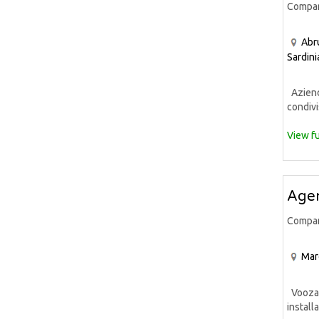
Compa
Abr
Sardini
Azienda
condivi
View fu
Agen
Compa
Mar
Voozaa 
installa