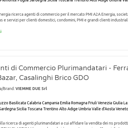
Piemonte
Puglia
Sardegna
Sicilia
Toscana
Trentino Alto Adige
Umbria
Val
rgia ricerca agenti di commercio per il mercato PMI A2A Energia, societ
s e servizi per clienti domestici, condomini, PMI e grandi clienti industriali, 
i
nti di Commercio Plurimandatari - Ferr
 Bazar, Casalinghi Brico GDO
a/Brand:
VIEMME DUE Srl
uzzo
Basilicata
Calabria
Campania
Emilia Romagna
Friuli Venezia Giulia
La
Sardegna
Sicilia
Toscana
Trentino Alto Adige
Umbria
Valle d'Aosta
Venet
lla ricerca di agenti plurimandatari a cui affidare la vendita dei ns pr