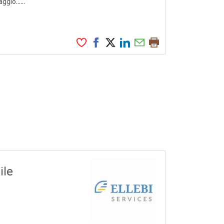
gio......
ile