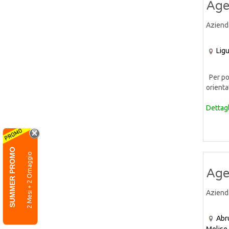
Age
Aziend
Ligu
Per pot
orienta
Dettagl
SUMMER PROMO
2 Mesi + 2 Omaggio
Age
Aziend
Abr