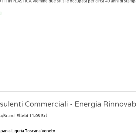
I IN PLASTICA Viemme due srl si è occupata per circa 40 anni di stampag
i
sulenti Commerciali - Energia Rinnovab
a/Brand:
Ellebi 11.05 Srl
pania
Liguria
Toscana
Veneto