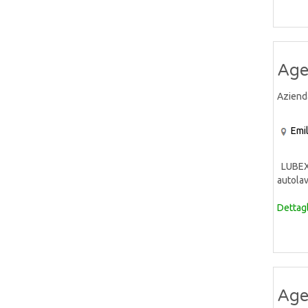
Age
Aziend
Emi
LUBEX S
autolav
Dettagl
Age