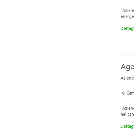
Azienda
energeti
Dettagl
Age
Aziend
Cam
Azienda
nel can
Dettagl