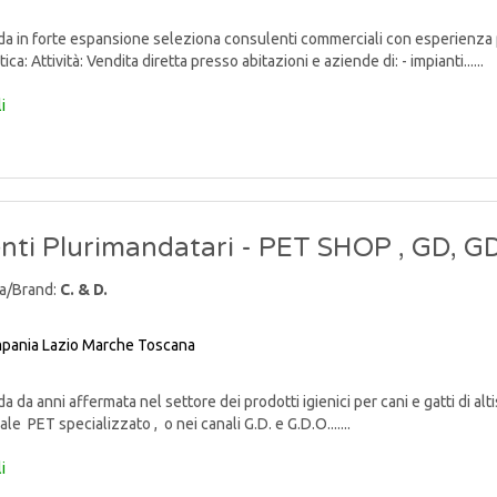
 in forte espansione seleziona consulenti commerciali con esperienza p
ca: Attività: Vendita diretta presso abitazioni e aziende di: - impianti......
i
nti Plurimandatari - PET SHOP , GD, 
a/Brand:
C. & D.
pania
Lazio
Marche
Toscana
 da anni affermata nel settore dei prodotti igienici per cani e gatti di alti
ale PET specializzato , o nei canali G.D. e G.D.O.......
i