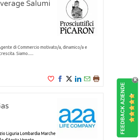
everage Salumi
Agente di Commercio motivato/a, dinamico/a e
escita. Siamo......
FEEDBACK AZIENDE
Gas
zio
Liguria
Lombardia
Marche