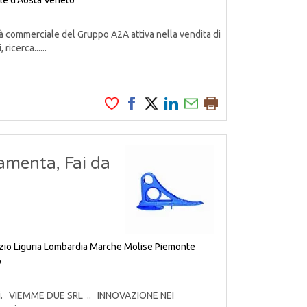
le d'Aosta
Veneto
à commerciale del Gruppo A2A attiva nella vendita di
ricerca......
amenta, Fai da
zio
Liguria
Lombardia
Marche
Molise
Piemonte
o
odotti. VIEMME DUE SRL .. INNOVAZIONE NEI