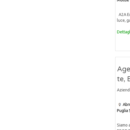
Molise
A2A Ene
luce, ga
Dettagl
Age
te,
Aziend
Abr
Puglia
Siamo a